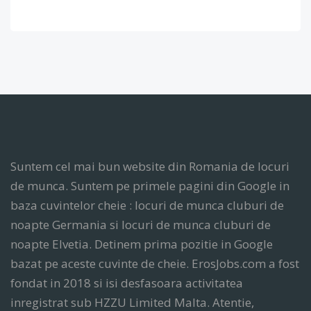
Suntem cel mai bun website din Romania de locuri
de munca. Suntem pe primele pagini din Google in
baza cuvintelor cheie : locuri de munca cluburi de
noapte Germania si locuri de munca cluburi de
noapte Elvetia. Detinem prima pozitie in Google
bazat pe aceste cuvinte de cheie. ErosJobs.com a fost
fondat in 2018 si isi desfasoara activitatea
inregistrat sub HZZU Limited Malta. Atentie,