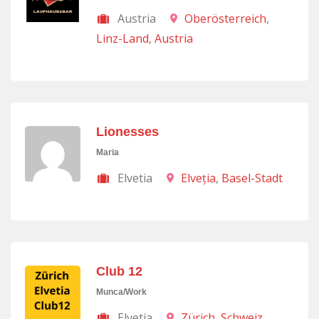
Austria
Oberösterreich
,
Linz-Land
,
Austria
Lionesses
Maria
Elvetia
Elveţia
,
Basel-Stadt
Club 12
Munca/Work
Elvetia
Zürich
,
Schweiz