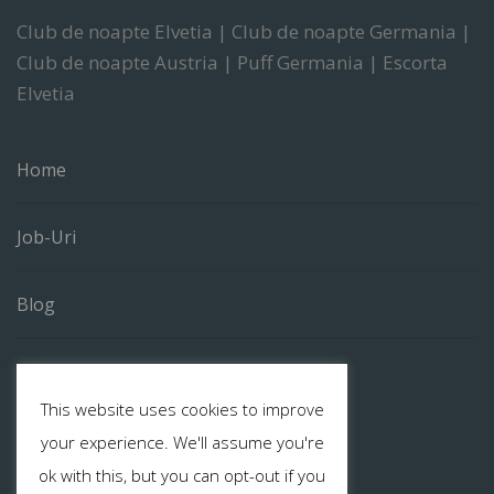
Club de noapte Elvetia | Club de noapte Germania |
Club de noapte Austria | Puff Germania | Escorta
Elvetia
Home
Job-Uri
Blog
Contact
This website uses cookies to improve
your experience. We'll assume you're
ok with this, but you can opt-out if you