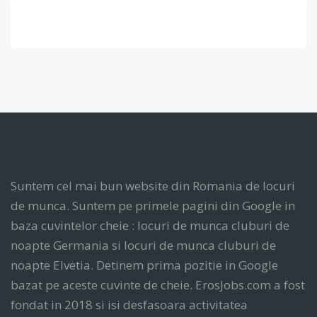
Suntem cel mai bun website din Romania de locuri
de munca. Suntem pe primele pagini din Google in
baza cuvintelor cheie : locuri de munca cluburi de
noapte Germania si locuri de munca cluburi de
noapte Elvetia. Detinem prima pozitie in Google
bazat pe aceste cuvinte de cheie. ErosJobs.com a fost
fondat in 2018 si isi desfasoara activitatea