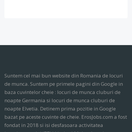
Suntem cel mai bun website din Romania de locuri
de munca. Suntem pe primele pagini din Google in
baza cuvintelor cheie : locuri de munca cluburi de
noapte Germania si locuri de munca cluburi de
noapte Elvetia. Detinem prima pozitie in Google
bazat pe aceste cuvinte de cheie. ErosJobs.com a fost
fondat in 2018 si isi desfasoara activitatea