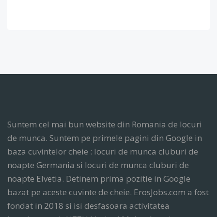
Suntem cel mai bun website din Romania de locuri
de munca. Suntem pe primele pagini din Google in
baza cuvintelor cheie : locuri de munca cluburi de
noapte Germania si locuri de munca cluburi de
noapte Elvetia. Detinem prima pozitie in Google
bazat pe aceste cuvinte de cheie. ErosJobs.com a fost
fondat in 2018 si isi desfasoara activitatea