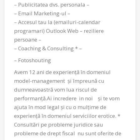
–
Publicitatea dvs. p
ersonala –
– Email Marketing-ul –
– Accesul tau la (emailuri-calendar
programari) Outlook Web – reziliere
persoane –
– Coaching & Consulting * –
– Fotoshouting
Avem 12
ani de experiență în d
omeniul
model-management și
împreună cu
dumneavoastră
vom lua
riscul de
performanță.
Ai incredere in noi și te
vom
ajuta în mod legal și cu o mulțime de
experiență în domeniul serviciilor erotice. *
Consultări pe probleme juridice s
au
probleme de drept fiscal nu sunt oferite de