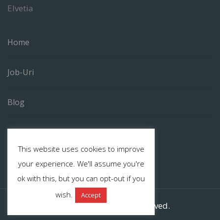
Elvetia
Home
Job-Uri
Blog
Contact
This website uses cookies to improve
your experience. We'll assume you're
ok with this, but you can opt-out if you
wish.
Accept
©
Eros-jobs
All rights reserved.