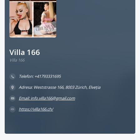
Villa 166
Villa 166
Telefon: +41793331695
Adresa: Weststrasse 166, 8003 Zürich, Elveția
Email: info.villa166@gmail.com
https://villa166.ch/