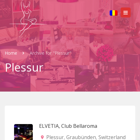
Home
Archive for "Plessur"
Plessur
ELVETIA, Club Bellaroma
Plessur
,
Graubünden
,
Switzerland