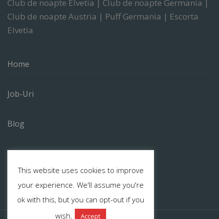
Club de noapte Elvetia | Club de noapte Germania |
Club de noapte Austria | Puff Germania | Escorta
Elvetia
Home
Job-Uri
Blog
Contact
This website uses cookies to improve
your experience. We'll assume you're
ok with this, but you can opt-out if you
wish.
Accept